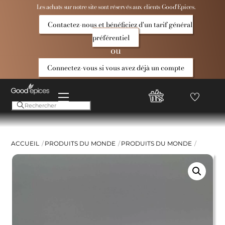
Skip
Les achats sur notre site sont réservés aux clients Good’Epices.
to
Contactez-nous et bénéficiez d'un tarif général
content
préférentiel
ou
Connectez-vous si vous avez déjà un compte
Menu
Favoris
Compte
Good
Epices
ACCUEIL
PRODUITS DU MONDE
PRODUITS DU MONDE