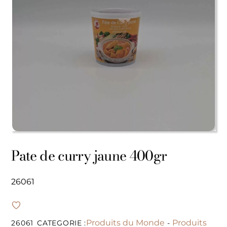
Pate de curry jaune 400gr
26061
Produits du Monde
Produits
26061
CATEGORIE :
-