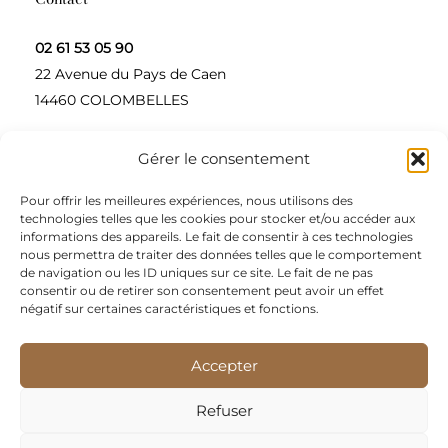
02 61 53 05 90
22 Avenue du Pays de Caen
14460 COLOMBELLES
Gérer le consentement
Contactez-nous
Pour offrir les meilleures expériences, nous utilisons des
A propos
technologies telles que les cookies pour stocker et/ou accéder aux
informations des appareils. Le fait de consentir à ces technologies
Une entreprise à taille humaine, concepteur et
nous permettra de traiter des données telles que le comportement
de navigation ou les ID uniques sur ce site. Le fait de ne pas
fournisseur de produits alimentaires et d’épices pour
consentir ou de retirer son consentement peut avoir un effet
les restaurateurs, dont le siège social est à Colombelles
négatif sur certaines caractéristiques et fonctions.
(Normandie).
Accepter
Nous sommes apporteurs d’idées, de solutions, et
répondons présents pour les demandes spécifiques des
Refuser
restaurateurs.