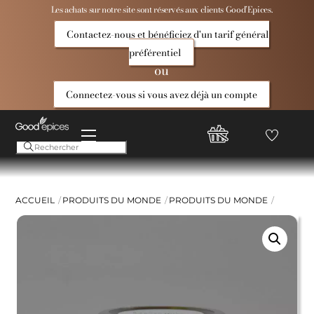
Skip
Les achats sur notre site sont réservés aux clients Good’Epices.
to
Contactez-nous et bénéficiez d'un tarif général
content
préférentiel
ou
Connectez-vous si vous avez déjà un compte
Menu
Favoris
Compte
Good
Epices
ACCUEIL
PRODUITS DU MONDE
PRODUITS DU MONDE