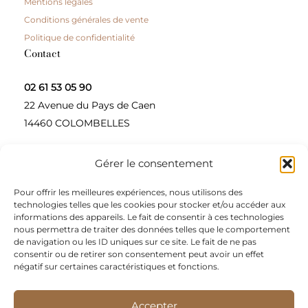
Mentions légales
Conditions générales de vente
Politique de confidentialité
Contact
02 61 53 05 90
22 Avenue du Pays de Caen
14460 COLOMBELLES
Gérer le consentement
Contactez-nous
Pour offrir les meilleures expériences, nous utilisons des
A propos
technologies telles que les cookies pour stocker et/ou accéder aux
informations des appareils. Le fait de consentir à ces technologies
Une entreprise à taille humaine, concepteur et
nous permettra de traiter des données telles que le comportement
de navigation ou les ID uniques sur ce site. Le fait de ne pas
fournisseur de produits alimentaires et d’épices pour
consentir ou de retirer son consentement peut avoir un effet
les restaurateurs, dont le siège social est à Colombelles
négatif sur certaines caractéristiques et fonctions.
(Normandie).
Accepter