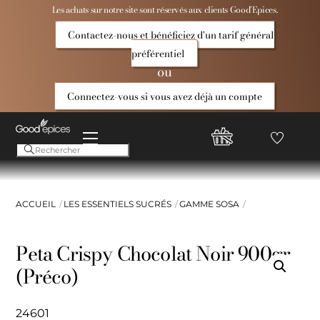
Skip
Les achats sur notre site sont réservés aux clients Good’Epices.
to
Contactez-nous et bénéficiez d'un tarif général
content
préférentiel
ou
Connectez-vous si vous avez déjà un compte
Menu
Favoris
Compte
Good
Epices
ACCUEIL
LES ESSENTIELS SUCRÉS
GAMME SOSA
Peta Crispy Chocolat Noir 900gr
(Préco)
24601