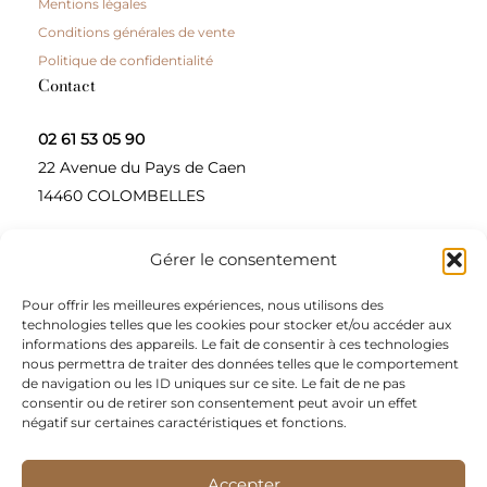
Mentions légales
Conditions générales de vente
Politique de confidentialité
Contact
02 61 53 05 90
22 Avenue du Pays de Caen
14460 COLOMBELLES
Gérer le consentement
Contactez-nous
Pour offrir les meilleures expériences, nous utilisons des
A propos
technologies telles que les cookies pour stocker et/ou accéder aux
informations des appareils. Le fait de consentir à ces technologies
Une entreprise à taille humaine, concepteur et
nous permettra de traiter des données telles que le comportement
de navigation ou les ID uniques sur ce site. Le fait de ne pas
fournisseur de produits alimentaires et d’épices pour
consentir ou de retirer son consentement peut avoir un effet
les restaurateurs, dont le siège social est à Colombelles
négatif sur certaines caractéristiques et fonctions.
(Normandie).
Accepter