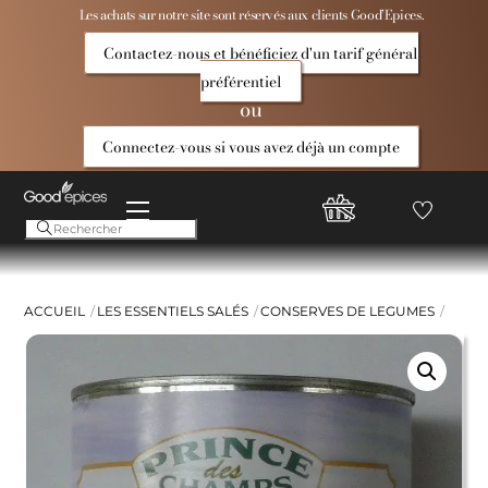
Skip
Les achats sur notre site sont réservés aux clients Good’Epices.
to
Contactez-nous et bénéficiez d'un tarif général
content
préférentiel
ou
Connectez-vous si vous avez déjà un compte
Menu
Favoris
Compte
Good
Epices
ACCUEIL
LES ESSENTIELS SALÉS
CONSERVES DE LEGUMES