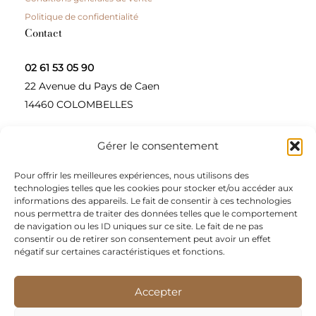
Politique de confidentialité
Contact
02 61 53 05 90
22 Avenue du Pays de Caen
14460 COLOMBELLES
Gérer le consentement
Contactez-nous
Pour offrir les meilleures expériences, nous utilisons des
A propos
technologies telles que les cookies pour stocker et/ou accéder aux
informations des appareils. Le fait de consentir à ces technologies
Une entreprise à taille humaine, concepteur et
nous permettra de traiter des données telles que le comportement
de navigation ou les ID uniques sur ce site. Le fait de ne pas
fournisseur de produits alimentaires et d’épices pour
consentir ou de retirer son consentement peut avoir un effet
les restaurateurs, dont le siège social est à Colombelles
négatif sur certaines caractéristiques et fonctions.
(Normandie).
Accepter
Nous sommes apporteurs d’idées, de solutions, et