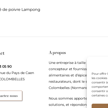
ité de poivre Lampong
ct
A propos
Une entreprise à taille humaine,
3 05 90
concepteur et fournisseur de produ
nue du Pays de Caen
Pour offrir
alimentaires et d’épices pour les
les cookies
 COLOMBELLES
restaurateurs, dont le siège social e
consentir à
comportemen
Colombelles (Normandie).
consentir o
actez-nous
certaines c
Nous sommes apporteurs d’idées, 
solutions, et répondons présents p