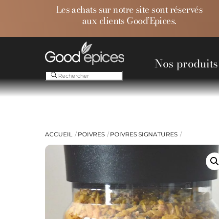
Skip
Les achats sur notre site sont réservés
to
aux clients Good’Epices.
content
Nos produits
Ess
ACCUEIL
POIVRES
POIVRES SIGNATURES