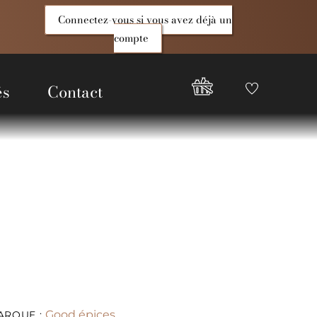
Connectez-vous si vous avez déjà un
compte
és
Contact
Favoris
Compte
Good
Epices
Good épices
ARQUE :