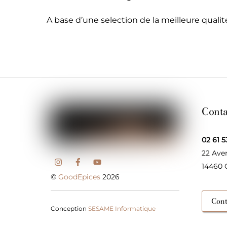
A base d’une selection de la meilleure qual
Conta
02 61 5
22 Ave
14460
©
GoodEpices
2026
Cont
Conception
SESAME Informatique