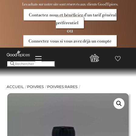
Skip
Les achats sur notre site sont réservés aux clients Good’Epices.
to
Contactez-nous et bénéficiez d'un tarif général
content
préférentiel
ou
Connectez-vous si vous avez déjà un compte
Menu
Favoris
Compte
Good
Epices
ACCUEIL
POIVRES
POIVRES RARES