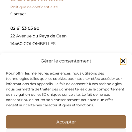
Politique de confidentialité
Contact
02 61 53 05 90
22 Avenue du Pays de Caen
14460 COLOMBELLES
Gérer le consentement
Contactez-nous
Pour offrir les meilleures expériences, nous utilisons des
A propos
technologies telles que les cookies pour stocker et/ou accéder aux
informations des appareils. Le fait de consentir à ces technologies
Une entreprise à taille humaine, concepteur et
nous permettra de traiter des données telles que le comportement
de navigation ou les ID uniques sur ce site. Le fait de ne pas
fournisseur de produits alimentaires et d’épices pour
consentir ou de retirer son consentement peut avoir un effet
les restaurateurs, dont le siège social est à Colombelles
négatif sur certaines caractéristiques et fonctions.
(Normandie).
Accepter
Nous sommes apporteurs d’idées, de solutions, et