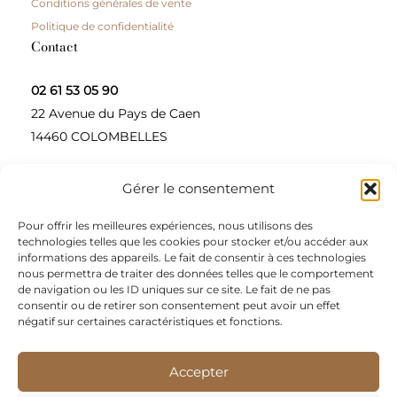
Conditions générales de vente
Politique de confidentialité
Contact
02 61 53 05 90
22 Avenue du Pays de Caen
14460 COLOMBELLES
Gérer le consentement
Contactez-nous
Pour offrir les meilleures expériences, nous utilisons des
A propos
technologies telles que les cookies pour stocker et/ou accéder aux
informations des appareils. Le fait de consentir à ces technologies
Une entreprise à taille humaine, concepteur et
nous permettra de traiter des données telles que le comportement
de navigation ou les ID uniques sur ce site. Le fait de ne pas
fournisseur de produits alimentaires et d’épices pour
consentir ou de retirer son consentement peut avoir un effet
les restaurateurs, dont le siège social est à Colombelles
négatif sur certaines caractéristiques et fonctions.
(Normandie).
Accepter
Nous sommes apporteurs d’idées, de solutions, et