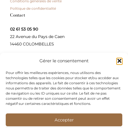
Conditions générales de vente
Politique de confidentialité
Contact
02 61 53 05 90
22 Avenue du Pays de Caen
14460 COLOMBELLES
Gérer le consentement
Contactez-nous
Pour offrir les meilleures expériences, nous utilisons des
A propos
technologies telles que les cookies pour stocker et/ou accéder aux
informations des appareils. Le fait de consentir à ces technologies
Une entreprise à taille humaine, concepteur et
nous permettra de traiter des données telles que le comportement
de navigation ou les ID uniques sur ce site. Le fait de ne pas
fournisseur de produits alimentaires et d’épices pour
consentir ou de retirer son consentement peut avoir un effet
les restaurateurs, dont le siège social est à Colombelles
négatif sur certaines caractéristiques et fonctions.
(Normandie).
Accepter
Nous sommes apporteurs d’idées, de solutions, et