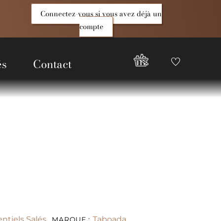
Connectez-vous si vous avez déjà un
compte
és
Contact
Favoris
Compte
Good
Epices
ntiels Salés
Taboada
MARQUE :