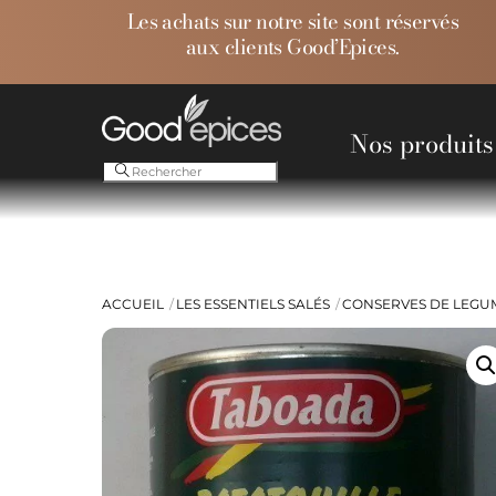
Skip
Les achats sur notre site sont réservés
to
aux clients Good’Epices.
content
Nos produits
Ess
ACCUEIL
LES ESSENTIELS SALÉS
CONSERVES DE LEGU