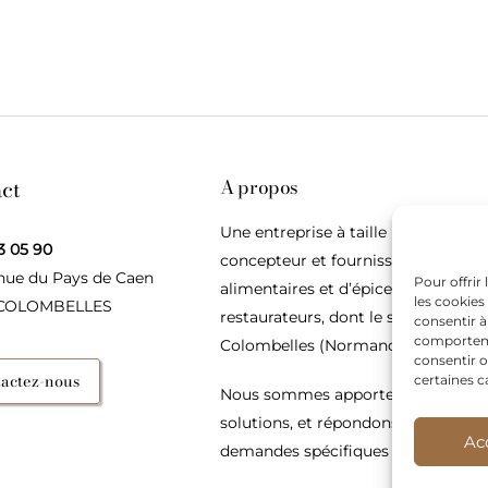
ct
A propos
Une entreprise à taille humaine,
3 05 90
concepteur et fournisseur de produ
nue du Pays de Caen
Pour offrir
alimentaires et d’épices pour les
les cookies
 COLOMBELLES
restaurateurs, dont le siège social e
consentir à
comportemen
Colombelles (Normandie).
consentir o
actez-nous
certaines c
Nous sommes apporteurs d’idées, 
solutions, et répondons présents p
Ac
demandes spécifiques des restaura