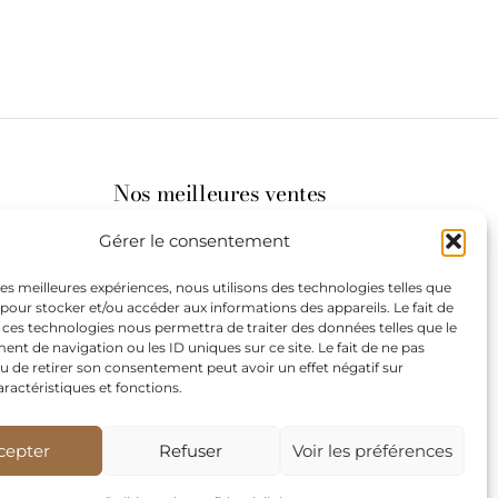
Nos meilleures ventes
Gérer le consentement
its
 les meilleures expériences, nous utilisons des technologies telles que
 pour stocker et/ou accéder aux informations des appareils. Le fait de
st à
 ces technologies nous permettra de traiter des données telles que le
t de navigation ou les ID uniques sur ce site. Le fait de ne pas
u de retirer son consentement peut avoir un effet négatif sur
aractéristiques et fonctions.
de
our les
cepter
Refuser
Voir les préférences
teurs.