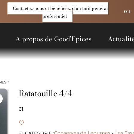
Contactez-nous et bénéficiez d'un tarif général
ou
préférentiel
A propos de Good’Epices
Actualit
entiels Salés
Produits du Monde
Alcools et liquides
Non alimentaire
MES
Ratatouille 4/4
61
Conserves de Legumes
Les Esse
61
CATEGORIE :
-