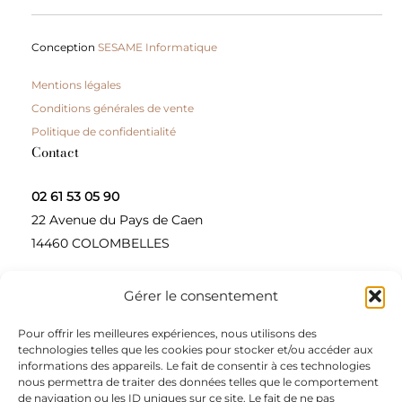
Conception
SESAME Informatique
Mentions légales
Conditions générales de vente
Politique de confidentialité
Contact
02 61 53 05 90
22 Avenue du Pays de Caen
14460 COLOMBELLES
Gérer le consentement
Contactez-nous
Pour offrir les meilleures expériences, nous utilisons des
A propos
technologies telles que les cookies pour stocker et/ou accéder aux
informations des appareils. Le fait de consentir à ces technologies
Une entreprise à taille humaine, concepteur et
nous permettra de traiter des données telles que le comportement
de navigation ou les ID uniques sur ce site. Le fait de ne pas