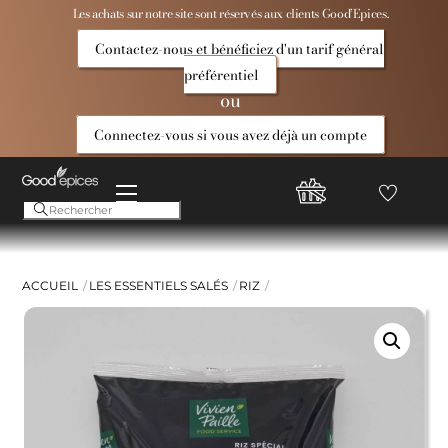
Skip
Les achats sur notre site sont réservés aux clients Good’Epices.
to
Contactez-nous et bénéficiez d'un tarif général
content
préférentiel
ou
Connectez-vous si vous avez déjà un compte
Menu
Favoris
Compte
Good
Epices
ACCUEIL
LES ESSENTIELS SALÉS
RIZ