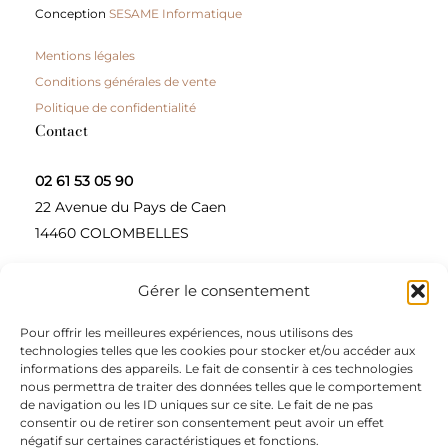
Conception
SESAME Informatique
Mentions légales
Conditions générales de vente
Politique de confidentialité
Contact
02 61 53 05 90
22 Avenue du Pays de Caen
14460 COLOMBELLES
Gérer le consentement
Contactez-nous
Pour offrir les meilleures expériences, nous utilisons des
A propos
technologies telles que les cookies pour stocker et/ou accéder aux
informations des appareils. Le fait de consentir à ces technologies
Une entreprise à taille humaine, concepteur et
nous permettra de traiter des données telles que le comportement
de navigation ou les ID uniques sur ce site. Le fait de ne pas
fournisseur de produits alimentaires et d’épices pour
consentir ou de retirer son consentement peut avoir un effet
les restaurateurs, dont le siège social est à Colombelles
négatif sur certaines caractéristiques et fonctions.