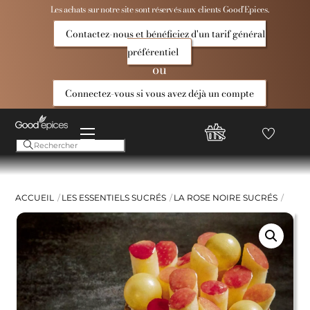
Skip
Les achats sur notre site sont réservés aux clients Good’Epices.
to
Contactez-nous et bénéficiez d'un tarif général
content
préférentiel
ou
Connectez-vous si vous avez déjà un compte
Menu
Favoris
Compte
Good
Epices
ACCUEIL
LES ESSENTIELS SUCRÉS
LA ROSE NOIRE SUCRÉS