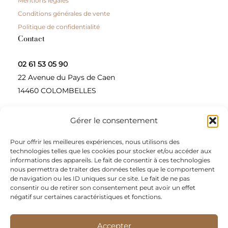
Mentions légales
Conditions générales de vente
Politique de confidentialité
Contact
02 61 53 05 90
22 Avenue du Pays de Caen
14460 COLOMBELLES
Gérer le consentement
Contactez-nous
Pour offrir les meilleures expériences, nous utilisons des
A propos
technologies telles que les cookies pour stocker et/ou accéder aux
informations des appareils. Le fait de consentir à ces technologies
Une entreprise à taille humaine, concepteur et
nous permettra de traiter des données telles que le comportement
de navigation ou les ID uniques sur ce site. Le fait de ne pas
fournisseur de produits alimentaires et d’épices pour
consentir ou de retirer son consentement peut avoir un effet
les restaurateurs, dont le siège social est à Colombelles
négatif sur certaines caractéristiques et fonctions.
(Normandie).
Accepter