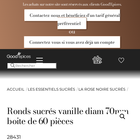
Skip
Les achats sur notre site sont réservés aux clients Good’Epices.
to
Contactez-nous et bénéficiez d'un tarif général
content
préférentiel
ou
Connectez-vous si vous avez déjà un compte
Menu
Favoris
Compte
Good
Epices
ACCUEIL
LES ESSENTIELS SUCRÉS
LA ROSE NOIRE SUCRÉS
Ronds sucrés vanille diam 70mm
boite de 60 pièces
28431