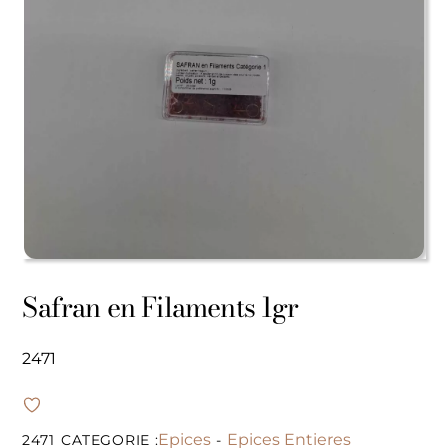
Safran en Filaments 1gr
2471
Epices
Epices Entieres
2471
CATEGORIE :
-