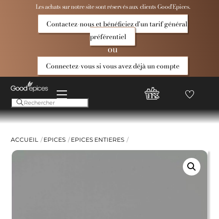
Skip
Les achats sur notre site sont réservés aux clients Good’Epices.
to
Contactez-nous et bénéficiez d'un tarif général
content
préférentiel
ou
Connectez-vous si vous avez déjà un compte
Menu
Favoris
Compte
Good
Epices
ACCUEIL
EPICES
EPICES ENTIERES