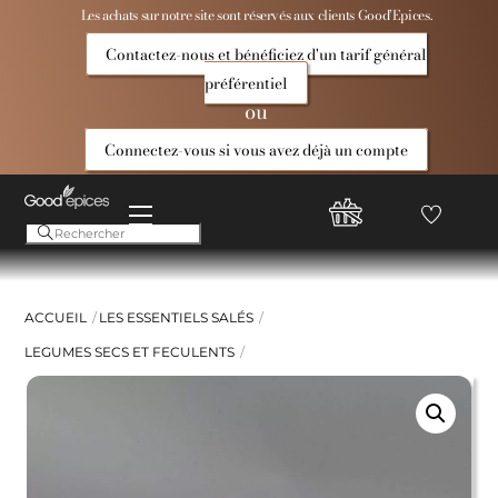
Skip
Les achats sur notre site sont réservés aux clients Good’Epices.
to
Contactez-nous et bénéficiez d'un tarif général
content
préférentiel
ou
Connectez-vous si vous avez déjà un compte
Menu
Favoris
Compte
Good
Epices
ACCUEIL
LES ESSENTIELS SALÉS
LEGUMES SECS ET FECULENTS