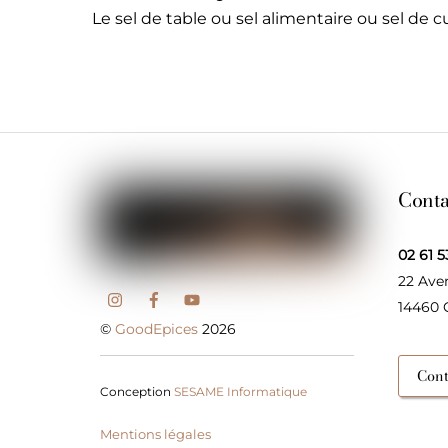
Le sel de table ou sel alimentaire ou sel de c
Conta
02 61 5
22 Ave
14460
©
GoodEpices
2026
Cont
Conception
SESAME Informatique
Mentions légales