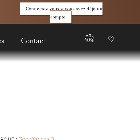
Connectez-vous si vous avez déjà un
compte
és
Contact
Favoris
Compte
Good
Epices
Good'épices B
RQUE :