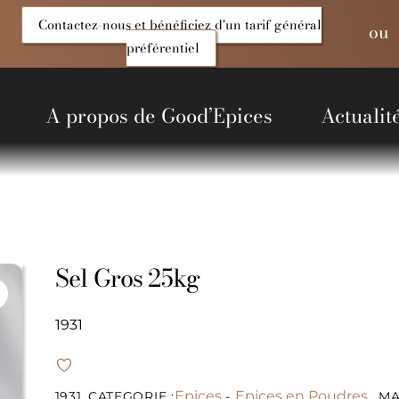
Contactez-nous et bénéficiez d'un tarif général
ou
préférentiel
A propos de Good’Epices
Actualit
entiels Salés
Produits du Monde
Alcools et liquides
Non alimentaire
Sel Gros 25kg
1931
Epices
Epices en Poudres
1931
CATEGORIE :
-
MA