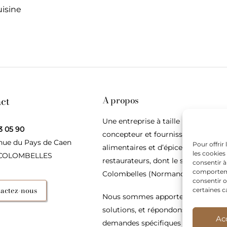
uisine
ct
A propos
Une entreprise à taille humaine,
3 05 90
concepteur et fournisseur de produ
nue du Pays de Caen
Pour offrir
alimentaires et d’épices pour les
les cookies
 COLOMBELLES
restaurateurs, dont le siège social e
consentir à
comportemen
Colombelles (Normandie).
consentir o
actez-nous
certaines c
Nous sommes apporteurs d’idées, 
solutions, et répondons présents p
Ac
demandes spécifiques des restaura