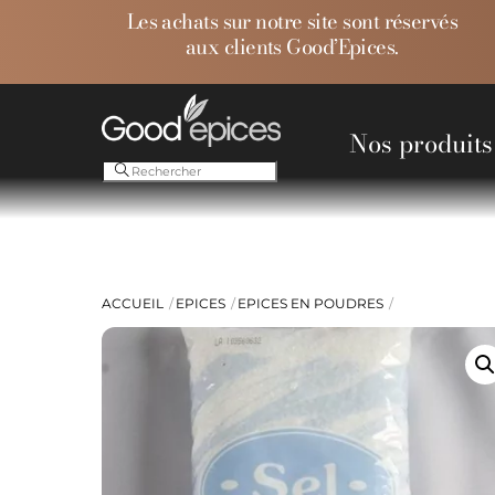
Skip
Les achats sur notre site sont réservés
to
aux clients Good’Epices.
content
Nos produits
Ess
ACCUEIL
EPICES
EPICES EN POUDRES