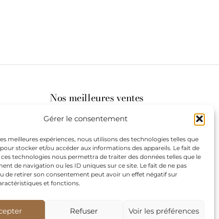
Nos meilleures ventes
Gérer le consentement
its
 les meilleures expériences, nous utilisons des technologies telles que
 pour stocker et/ou accéder aux informations des appareils. Le fait de
st à
 ces technologies nous permettra de traiter des données telles que le
t de navigation ou les ID uniques sur ce site. Le fait de ne pas
u de retirer son consentement peut avoir un effet négatif sur
aractéristiques et fonctions.
de
our les
cepter
Refuser
Voir les préférences
teurs.