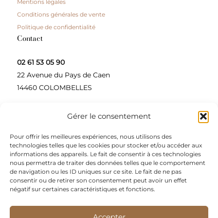
Mentions légales
Conditions générales de vente
Politique de confidentialité
Contact
02 61 53 05 90
22 Avenue du Pays de Caen
14460 COLOMBELLES
Gérer le consentement
Contactez-nous
Pour offrir les meilleures expériences, nous utilisons des
A propos
technologies telles que les cookies pour stocker et/ou accéder aux
informations des appareils. Le fait de consentir à ces technologies
Une entreprise à taille humaine, concepteur et
nous permettra de traiter des données telles que le comportement
de navigation ou les ID uniques sur ce site. Le fait de ne pas
fournisseur de produits alimentaires et d’épices pour
consentir ou de retirer son consentement peut avoir un effet
les restaurateurs, dont le siège social est à Colombelles
négatif sur certaines caractéristiques et fonctions.
(Normandie).
Accepter