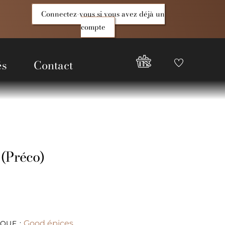
Connectez-vous si vous avez déjà un
compte
és
Contact
Favoris
Compte
Good
Epices
(Préco)
Good épices
QUE :