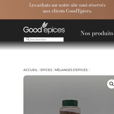
Skip
Les achats sur notre site sont réservés
to
aux clients Good’Epices.
content
Nos produits
Ess
ACCUEIL
EPICES
MÉLANGES D'EPICES