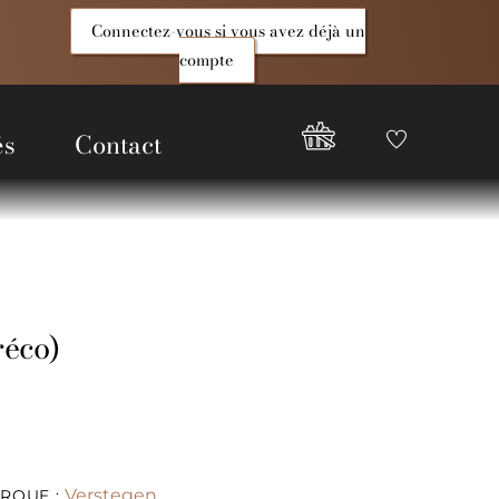
Connectez-vous si vous avez déjà un
compte
és
Contact
Favoris
Compte
Good
Epices
réco)
Verstegen
RQUE :