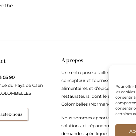
enthe
ct
A propos
Une entreprise à taille humaine,
3 05 90
concepteur et fournisseur de produ
nue du Pays de Caen
Pour offrir
alimentaires et d’épices pour les
les cookies
 COLOMBELLES
restaurateurs, dont le siège social e
consentir à
comportemen
Colombelles (Normandie).
consentir o
actez-nous
certaines c
Nous sommes apporteurs d’idées, 
solutions, et répondons présents p
Ac
demandes spécifiques des restaura