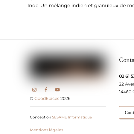
Inde-Un mélange indien et granuleux de m
Conta
02 61 5
22 Ave
14460
©
GoodEpices
2026
Cont
Conception
SESAME Informatique
Mentions légales