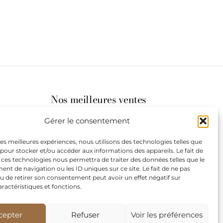
Nos meilleures ventes
Gérer le consentement
its
 les meilleures expériences, nous utilisons des technologies telles que
 pour stocker et/ou accéder aux informations des appareils. Le fait de
st à
 ces technologies nous permettra de traiter des données telles que le
t de navigation ou les ID uniques sur ce site. Le fait de ne pas
u de retirer son consentement peut avoir un effet négatif sur
aractéristiques et fonctions.
de
our les
cepter
Refuser
Voir les préférences
teurs.