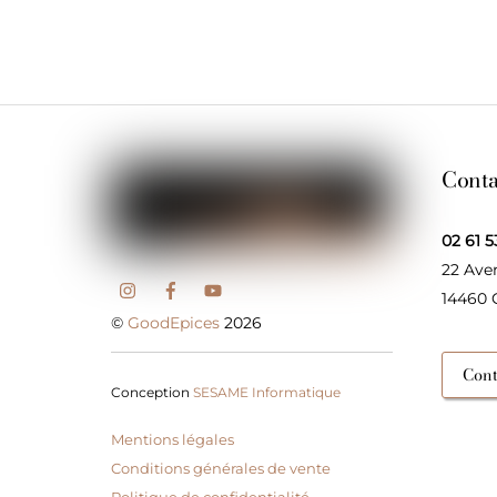
Conta
02 61 5
22 Ave
14460
©
GoodEpices
2026
Cont
Conception
SESAME Informatique
Mentions légales
Conditions générales de vente
Politique de confidentialité