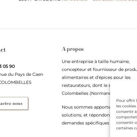
ct
A propos
Une entreprise à taille humaine,
3 05 90
concepteur et fournisseur de produ
nue du Pays de Caen
alimentaires et d’épices pour les
 COLOMBELLES
restaurateurs, dont le siège social e
Colombelles (Normandie).
Pour offrir
actez-nous
les cookies
Nous sommes apporteurs d’idées, 
consentir à
solutions, et répondons présents p
comportemen
demandes spécifiques des restaura
consentir o
certaines c