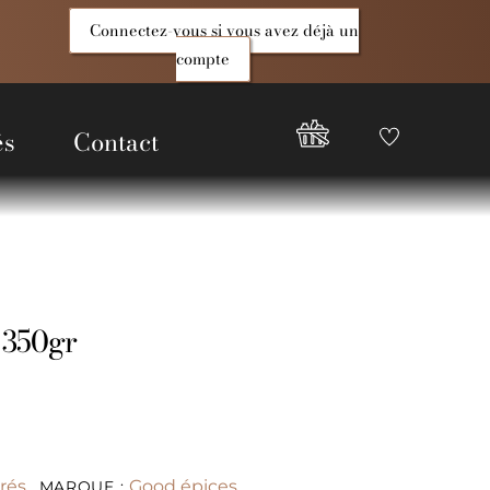
Connectez-vous si vous avez déjà un
compte
és
Contact
Favoris
Compte
Good
Epices
 350gr
rés
Good épices
MARQUE :