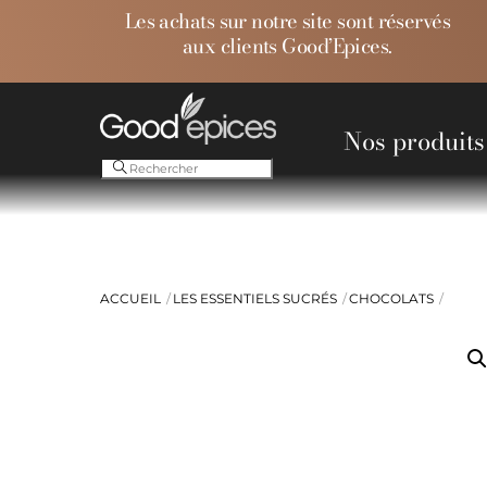
Skip
Les achats sur notre site sont réservés
to
aux clients Good’Epices.
content
Nos produits
Ess
ACCUEIL
LES ESSENTIELS SUCRÉS
CHOCOLATS