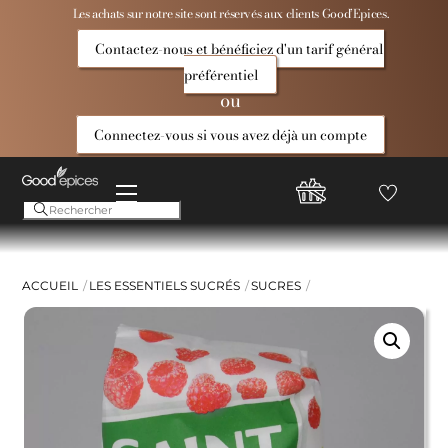
Skip
Les achats sur notre site sont réservés aux clients Good’Epices.
to
Contactez-nous et bénéficiez d'un tarif général
content
préférentiel
ou
Connectez-vous si vous avez déjà un compte
Menu
Favoris
Compte
Good
Epices
ACCUEIL
LES ESSENTIELS SUCRÉS
SUCRES