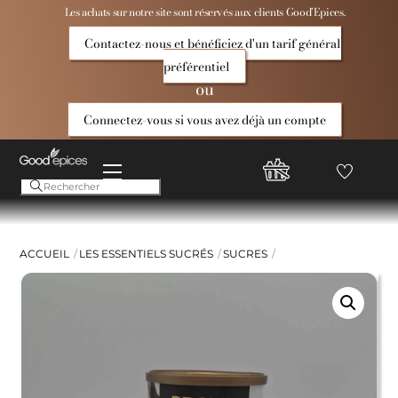
Skip
Les achats sur notre site sont réservés aux clients Good’Epices.
to
Contactez-nous et bénéficiez d'un tarif général
content
préférentiel
ou
Connectez-vous si vous avez déjà un compte
Menu
Favoris
Compte
Good
Epices
ACCUEIL
LES ESSENTIELS SUCRÉS
SUCRES