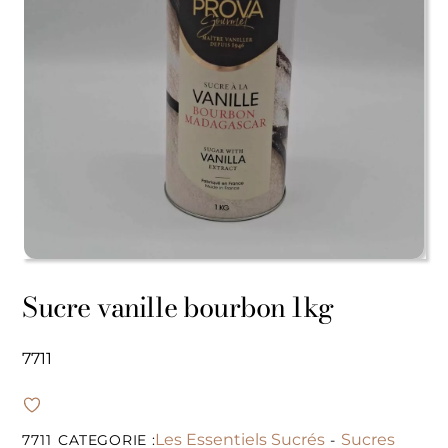
Sucre vanille bourbon 1kg
7711
Les Essentiels Sucrés
Sucres
7711
CATEGORIE :
-