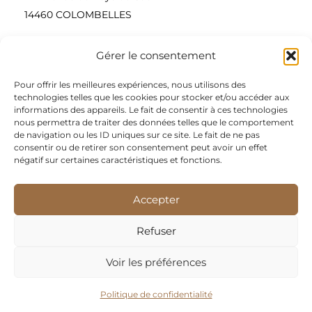
14460 COLOMBELLES
Gérer le consentement
Contactez-nous
Pour offrir les meilleures expériences, nous utilisons des
A propos
technologies telles que les cookies pour stocker et/ou accéder aux
informations des appareils. Le fait de consentir à ces technologies
Une entreprise à taille humaine, concepteur et
nous permettra de traiter des données telles que le comportement
de navigation ou les ID uniques sur ce site. Le fait de ne pas
fournisseur de produits alimentaires et d’épices pour
consentir ou de retirer son consentement peut avoir un effet
les restaurateurs, dont le siège social est à Colombelles
négatif sur certaines caractéristiques et fonctions.
(Normandie).
Accepter
Nous sommes apporteurs d’idées, de solutions, et
répondons présents pour les demandes spécifiques des
Refuser
restaurateurs.
Voir les préférences
Nos meilleures ventes
Politique de confidentialité