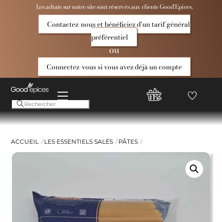
Skip
Les achats sur notre site sont réservés aux clients Good’Epices.
to
Contactez-nous et bénéficiez d'un tarif général
content
préférentiel
ou
Connectez-vous si vous avez déjà un compte
Menu
Favoris
Compte
Good
Epices
ACCUEIL
LES ESSENTIELS SALÉS
PÂTES