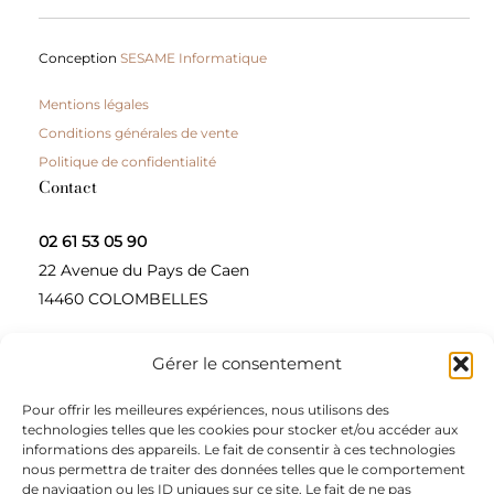
Conception
SESAME Informatique
Mentions légales
Conditions générales de vente
Politique de confidentialité
Contact
02 61 53 05 90
22 Avenue du Pays de Caen
14460 COLOMBELLES
Gérer le consentement
Contactez-nous
Pour offrir les meilleures expériences, nous utilisons des
A propos
technologies telles que les cookies pour stocker et/ou accéder aux
informations des appareils. Le fait de consentir à ces technologies
Une entreprise à taille humaine, concepteur et
nous permettra de traiter des données telles que le comportement
de navigation ou les ID uniques sur ce site. Le fait de ne pas