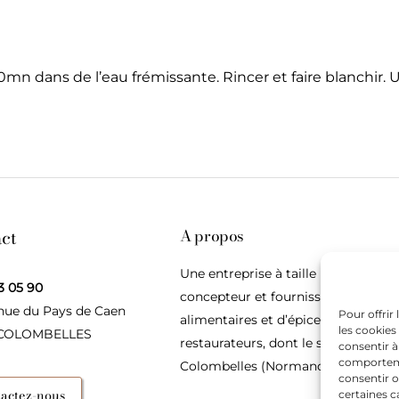
n dans de l’eau frémissante. Rincer et faire blanchir. U
ct
A propos
Une entreprise à taille humaine,
3 05 90
concepteur et fournisseur de produ
nue du Pays de Caen
Pour offrir
alimentaires et d’épices pour les
les cookies
 COLOMBELLES
restaurateurs, dont le siège social e
consentir à
comportemen
Colombelles (Normandie).
consentir o
actez-nous
certaines c