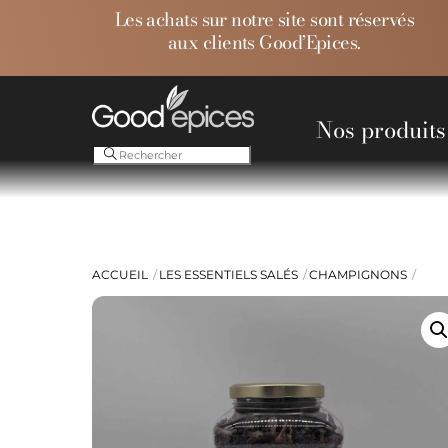
Skip
Les achats sur notre site sont réservés
to
aux clients Good’Epices.
content
Nos produits
Ess
ACCUEIL
LES ESSENTIELS SALÉS
CHAMPIGNONS