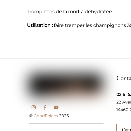
Trompettes de la mort à déhydratée
Utilisation :
faire tremper les champignons 30m
Conta
02 61 5
22 Ave
14460
©
GoodEpices
2026
Cont