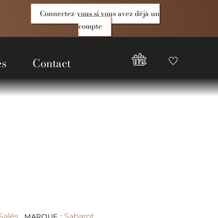
Connectez-vous si vous avez déjà un
compte
és
Contact
Favoris
Compte
Good
Epices
Salés
Sabarot
MARQUE :