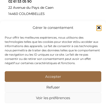
02 61 53 05 90
22 Avenue du Pays de Caen
14460 COLOMBELLES
Gérer le consentement
Contactez-nous
Pour offrir les meilleures expériences, nous utilisons des
A propos
technologies telles que les cookies pour stocker et/ou accéder aux
informations des appareils. Le fait de consentir à ces technologies
Une entreprise à taille humaine, concepteur et
nous permettra de traiter des données telles que le comportement
de navigation ou les ID uniques sur ce site. Le fait de ne pas
fournisseur de produits alimentaires et d’épices pour
consentir ou de retirer son consentement peut avoir un effet
les restaurateurs, dont le siège social est à Colombelles
négatif sur certaines caractéristiques et fonctions.
(Normandie).
Accepter
Nous sommes apporteurs d’idées, de solutions, et
répondons présents pour les demandes spécifiques des
Refuser
restaurateurs.
Voir les préférences