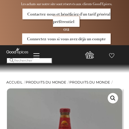
Skip
Les achats sur notre site sont réservés aux clients Good’Epices.
to
Contactez-nous et bénéficiez d'un tarif général
content
préférentiel
ou
Connectez-vous si vous avez déjà un compte
Menu
Favoris
Compte
Good
Epices
ACCUEIL
PRODUITS DU MONDE
PRODUITS DU MONDE