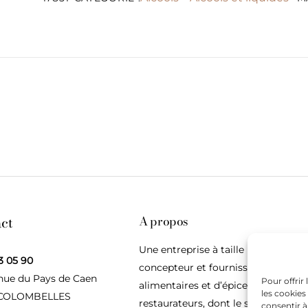
ct
A propos
Une entreprise à taille humaine,
3 05 90
concepteur et fournisseur de produ
nue du Pays de Caen
Pour offrir
alimentaires et d’épices pour les
les cookies
 COLOMBELLES
restaurateurs, dont le siège social e
consentir à