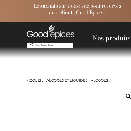
Skip
Les achats sur notre site sont réservés
to
aux clients Good’Epices.
content
Nos produits
Ess
ACCUEIL
ALCOOLS ET LIQUIDES
ALCOOLS