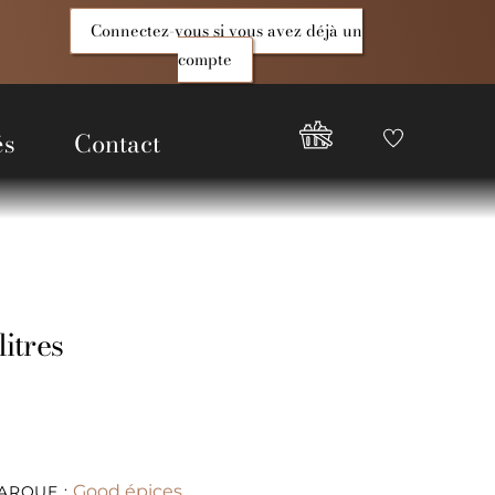
Connectez-vous si vous avez déjà un
compte
és
Contact
Favoris
Compte
Good
Epices
litres
Good épices
ARQUE :