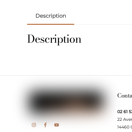
Description
Description
Conta
02 61 5
22 Ave
14460