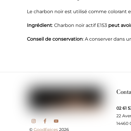
Le charbon noir est utilisé comme colorant e
Ingrédient
: Charbon noir actif E153
peut avoir
Conseil de conservation
: A conserver dans un
Conta
02 61 5
22 Ave
14460
©
GoodEpices
2026