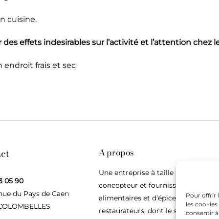
n cuisine.
 des effets indesirables sur l’activité et l’attention chez 
 endroit frais et sec
ct
A propos
Une entreprise à taille humaine,
3 05 90
concepteur et fournisseur de produ
nue du Pays de Caen
Pour offrir
alimentaires et d’épices pour les
les cookies
 COLOMBELLES
restaurateurs, dont le siège social e
consentir à