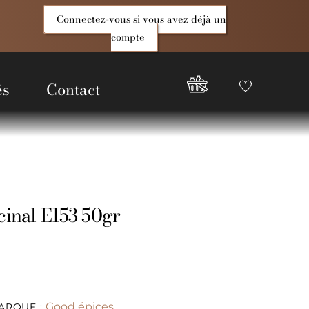
Connectez-vous si vous avez déjà un
compte
és
Contact
Favoris
Compte
Good
Epices
cinal E153 50gr
Good épices
ARQUE :