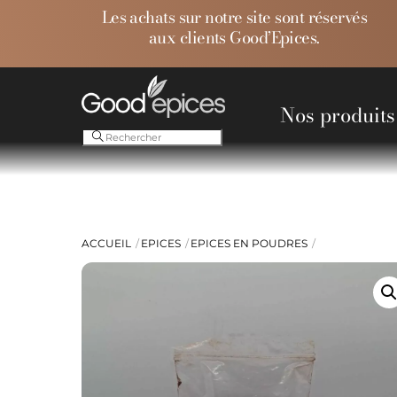
Skip
Les achats sur notre site sont réservés
to
aux clients Good’Epices.
content
Nos produits
Ess
ACCUEIL
EPICES
EPICES EN POUDRES