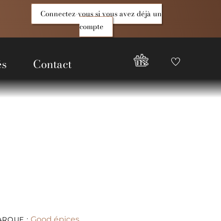
Connectez-vous si vous avez déjà un
compte
és
Contact
Favoris
Compte
Good
Epices
Good épices
ARQUE :