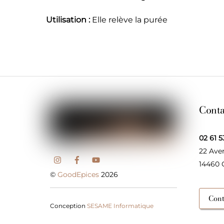
Utilisation :
Elle relève la purée
Conta
02 61 5
22 Ave
14460
©
GoodEpices
2026
Cont
Conception
SESAME Informatique