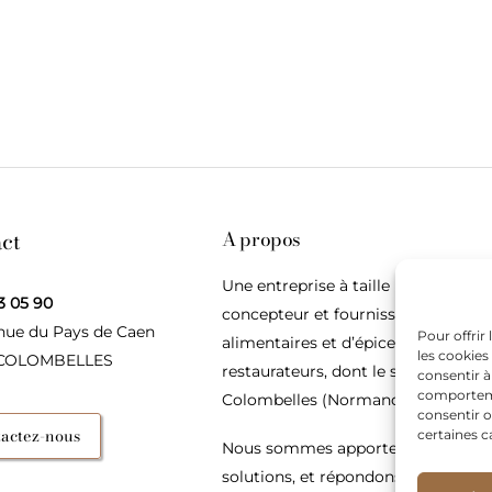
ct
A propos
Une entreprise à taille humaine,
3 05 90
concepteur et fournisseur de produ
nue du Pays de Caen
Pour offrir
alimentaires et d’épices pour les
les cookies
 COLOMBELLES
restaurateurs, dont le siège social e
consentir à
comportemen
Colombelles (Normandie).
consentir o
actez-nous
certaines c
Nous sommes apporteurs d’idées, 
solutions, et répondons présents p