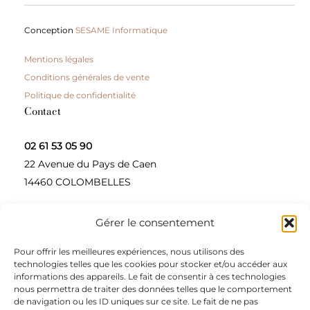
Conception
SESAME Informatique
Mentions légales
Conditions générales de vente
Politique de confidentialité
Contact
02 61 53 05 90
22 Avenue du Pays de Caen
14460 COLOMBELLES
Gérer le consentement
Contactez-nous
Pour offrir les meilleures expériences, nous utilisons des
A propos
technologies telles que les cookies pour stocker et/ou accéder aux
informations des appareils. Le fait de consentir à ces technologies
Une entreprise à taille humaine, concepteur et
nous permettra de traiter des données telles que le comportement
de navigation ou les ID uniques sur ce site. Le fait de ne pas
fournisseur de produits alimentaires et d’épices pour