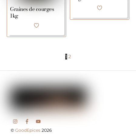
Graines de courges
1kg
1
2
©
GoodEpices
2026